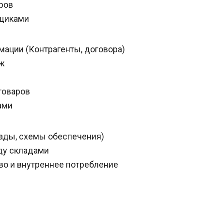
аров
вщиками
мации (Контрагенты, договора)
аж
товаров
ами
лады, схемы обеспечения)
ду складами
во и внутреннее потребление