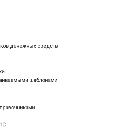
тков денежных средств
в
ки
траиваемыми шаблонами
справочниками
 1С