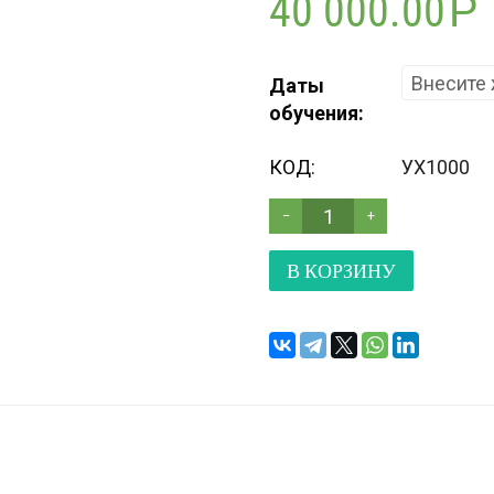
40 000.00
Р
Даты
обучения:
КОД:
УХ1000
−
+
В КОРЗИНУ