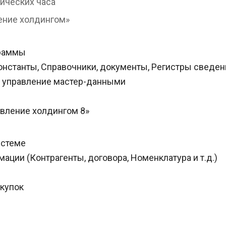
ических часа
ление холдингом»
граммы
станты, Справочники, документы, Регистры сведени
и управление мастер-данными
вление холдингом 8»
истеме
ации (Контрагенты, договора, Номенклатура и т.д.)
купок